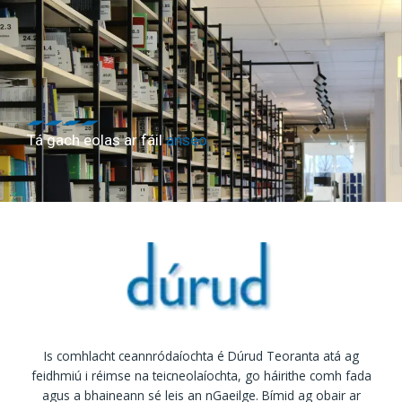
Tá gach eolas ar fáil
anseo
Is comhlacht ceannródaíochta é Dúrud Teoranta atá ag
feidhmiú i réimse na teicneolaíochta, go háirithe comh fada
agus a bhaineann sé leis an nGaeilge. Bímid ag obair ar