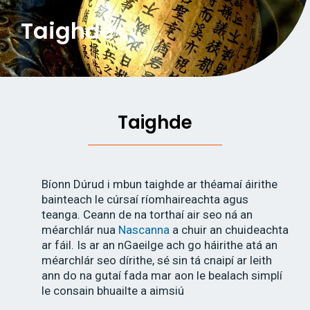
Taighde
Taighde
Bíonn Dúrud i mbun taighde ar théamaí áirithe
bainteach le cúrsaí ríomhaireachta agus
teanga. Ceann de na torthaí air seo ná an
méarchlár nua
Nascanna
a chuir an chuideachta
ar fáil. Is ar an nGaeilge ach go háirithe atá an
méarchlár seo dírithe, sé sin tá cnaipí ar leith
ann do na gutaí fada mar aon le bealach simplí
le consain bhuailte a aimsiú