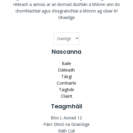
réiteach a aimsiú ar an iliomad dúshlán a bhíonn ann do
chomhlachtaí agus d’eagraíochtaí a bhíonn ag obair trí
Ghaeilge
Nascanna
Baile
Dáileadh
Táirgí
Comhairle
Taighde
Cliaint
Teagmháil
Bloc L Aonad 12
Páirc Ghnó na Grianóige
Ráth Cúil